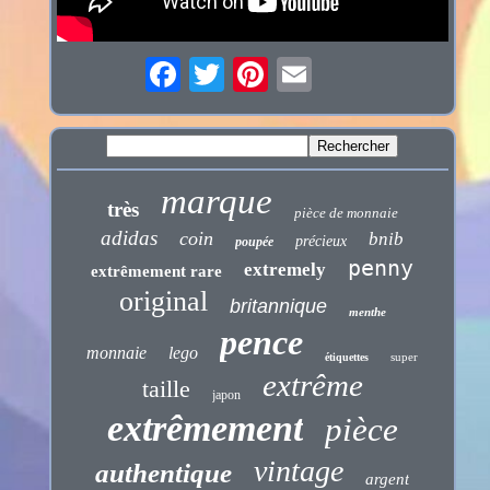
marque
très
pièce de monnaie
adidas
coin
bnib
précieux
poupée
penny
extremely
extrêmement rare
original
britannique
menthe
pence
monnaie
lego
super
étiquettes
extrême
taille
japon
extrêmement
pièce
vintage
authentique
argent