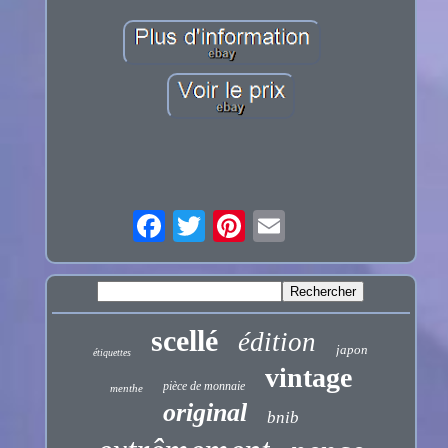
scellé
édition
japon
étiquettes
vintage
pièce de monnaie
menthe
original
bnib