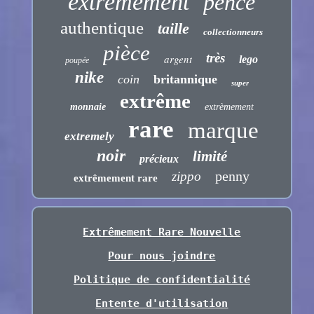
extrêmement
pence
authentique
taille
collectionneurs
pièce
très
argent
lego
poupée
nike
coin
britannique
super
extrême
monnaie
extrèmement
rare
marque
extremely
noir
limité
précieux
penny
zippo
extrêmement rare
Extrêmement Rare Nouvelle
Pour nous joindre
Politique de confidentialité
Entente d'utilisation