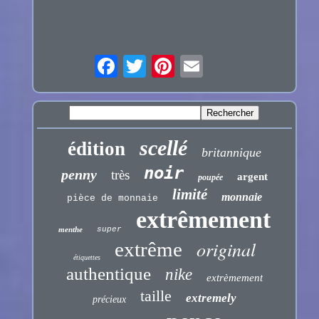
scellé
édition
britannique
noir
penny
très
argent
poupée
limité
monnaie
pièce de monnaie
extrêmement
menthe
super
original
extrême
étiquettes
authentique
nike
extrèmement
taille
extremely
précieux