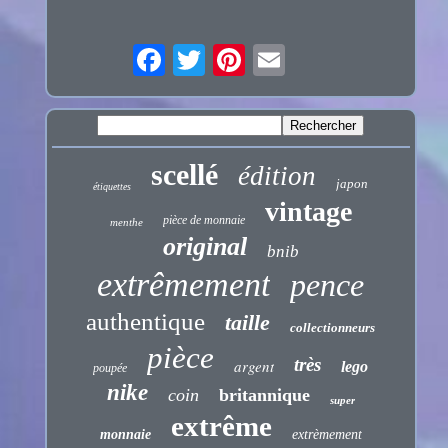
scellé
édition
japon
étiquettes
vintage
pièce de monnaie
menthe
original
bnib
extrêmement
pence
authentique
taille
collectionneurs
pièce
très
argent
lego
poupée
nike
coin
britannique
super
extrême
monnaie
extrèmement