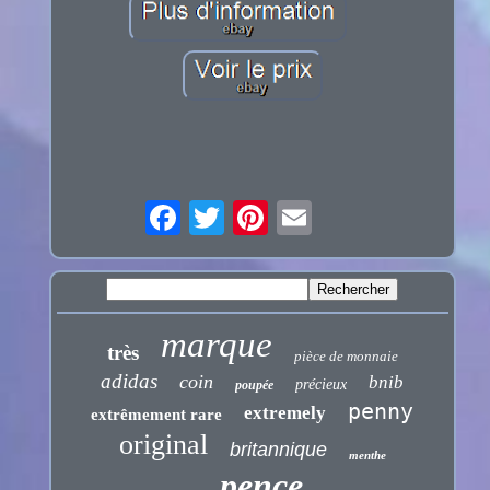
marque
très
pièce de monnaie
adidas
coin
bnib
précieux
poupée
penny
extremely
extrêmement rare
original
britannique
menthe
pence