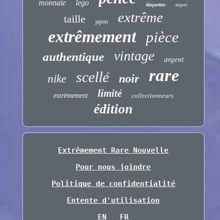
monnaie
lego
super
étiquettes
extrême
taille
japon
extrêmement
pièce
vintage
authentique
argent
rare
scellé
noir
nike
limité
extrèmement
collectionneurs
édition
Extrêmement Rare Nouvelle
Pour nous joindre
Politique de confidentialité
Entente d'utilisation
EN
FR