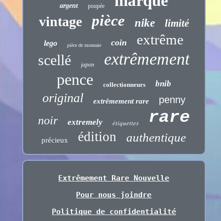
marque
argent
poupée
pièce
vintage
nike
limité
extrême
coin
lego
pièce de monnaie
extrêmement
scellé
japon
pence
bnib
collectionneurs
original
penny
extrêmement rare
rare
noir
extremely
étiquettes
édition
authentique
précieux
Extrêmement Rare Nouvelle
Pour nous joindre
Politique de confidentialité