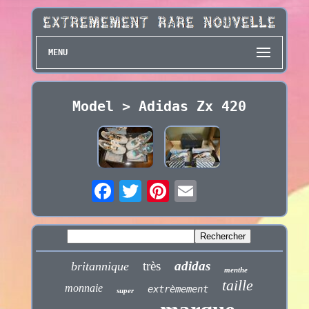
MENU
Model > Adidas Zx 420
très
adidas
britannique
menthe
taille
monnaie
extrèmement
super