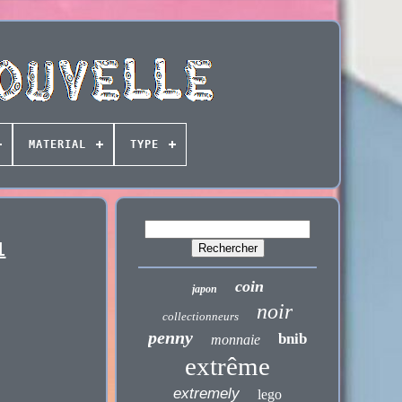
MATERIAL
TYPE
1
coin
japon
noir
collectionneurs
penny
bnib
monnaie
extrême
extremely
lego