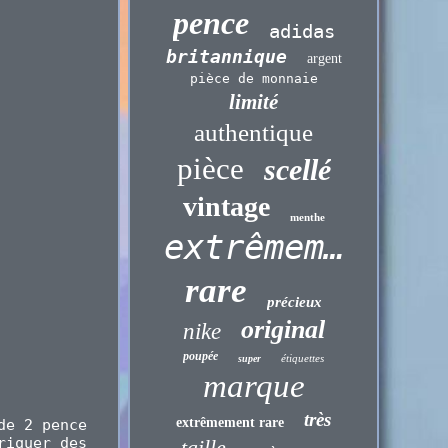
pence
adidas
britannique
argent
pièce de monnaie
limité
authentique
pièce
scellé
vintage
menthe
extrêmement
rare
précieux
original
nike
poupée
étiquettes
super
marque
très
extrêmement rare
de 2 pence
riquer des
taille