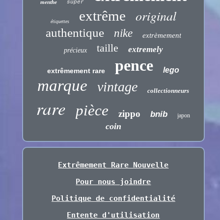
menthe
super
original
extrême
étiquettes
authentique
nike
extrèmement
taille
extremely
précieux
pence
lego
extrêmement rare
marque
vintage
collectionneurs
rare
pièce
zippo
bnib
japon
coin
Extrêmement Rare Nouvelle
Pour nous joindre
Politique de confidentialité
Entente d'utilisation