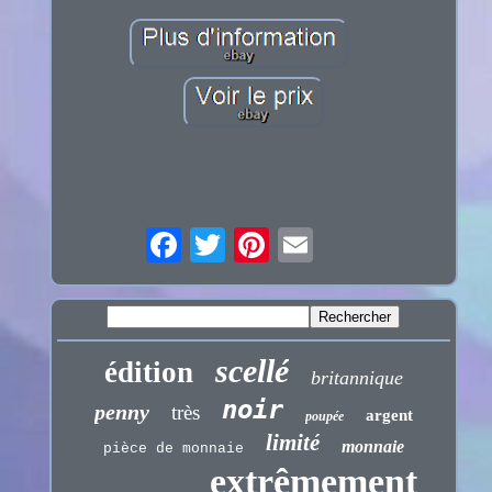
scellé
édition
britannique
noir
penny
très
argent
poupée
limité
monnaie
pièce de monnaie
extrêmement