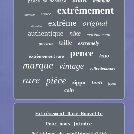
monnaie
pièce de monnaie
extrêmement
menthe
super
original
extrême
étiquettes
authentique
nike
extrèmement
taille
extremely
précieux
pence
lego
extrêmement rare
marque
vintage
collectionneurs
rare
pièce
zippo
bnib
japon
coin
Extrêmement Rare Nouvelle
Pour nous joindre