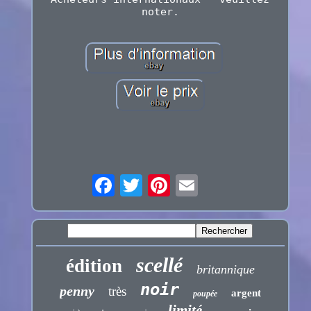
noter.
scellé
édition
britannique
noir
penny
très
argent
poupée
limité