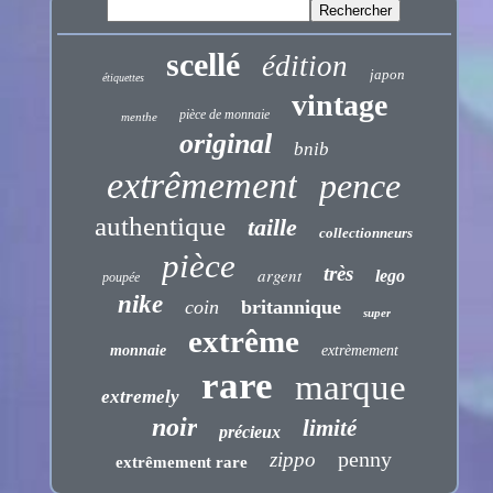
scellé
édition
japon
étiquettes
vintage
pièce de monnaie
menthe
original
bnib
extrêmement
pence
authentique
taille
collectionneurs
pièce
très
argent
lego
poupée
nike
coin
britannique
super
extrême
monnaie
extrèmement
rare
marque
extremely
noir
limité
précieux
penny
zippo
extrêmement rare