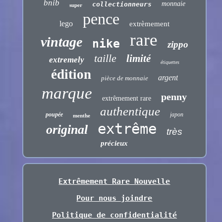
bnib
monnaie
collectionneurs
super
pence
lego
extrèmement
rare
vintage
nike
zippo
taille
limité
extremely
étiquettes
édition
argent
pièce de monnaie
marque
penny
extrêmement rare
authentique
poupée
japon
menthe
extrême
original
très
précieux
Extrêmement Rare Nouvelle
Pour nous joindre
Politique de confidentialité