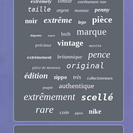
limité
extremely
extrêmement rare
taille
penny
argent
monnaie
pièce
extrême
noir
lego
marque
bnib
super
étiquettes
vintage
précieux
menthe
pence
britannique
extrèmement
original
pièce de monnaie
édition
zippo
très
collectionneurs
authentique
poupée
extrêmement
scellé
rare
nike
coin
japon