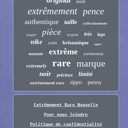
original
bnib
extrêmement
pence
authentique
taille
collectionneurs
pièce
très
argent
lego
poupée
nike
coin
britannique
super
extrême
monnaie
extrèmement
rare
marque
extremely
noir
limité
précieux
penny
zippo
extrêmement rare
Extrêmement Rare Nouvelle
Pour nous joindre
Politique de confidentialité