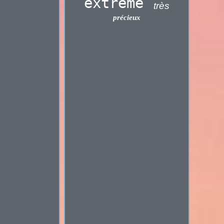
extrême
très
précieux