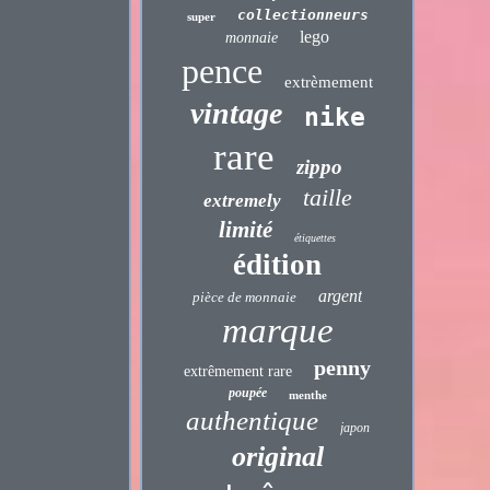
collectionneurs
super
lego
monnaie
pence
extrèmement
vintage
nike
rare
zippo
taille
extremely
limité
étiquettes
édition
argent
pièce de monnaie
marque
penny
extrêmement rare
poupée
menthe
authentique
japon
original