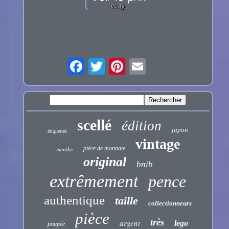
scellé
édition
japon
étiquettes
vintage
pièce de monnaie
menthe
original
bnib
extrêmement
pence
authentique
taille
collectionneurs
pièce
très
argent
lego
poupée