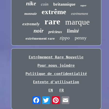
nike
coin
britannique
super
extrême
monnaie
extrèmement
rare
marque
extremely
noir
limité
précieux
penny
zippo
extrêmement rare
Extrêmement Rare Nouvelle
Pour nous joindre
Politique de confidentialité
Entente d'utilisation
EN
FR