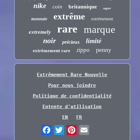
nike
coin
britannique
super
extrême
monnaie
extrèmement
rare
marque
extremely
noir
limité
précieux
penny
zippo
extrêmement rare
Extrêmement Rare Nouvelle
Pour nous joindre
Politique de confidentialité
Entente d'utilisation
EN
FR