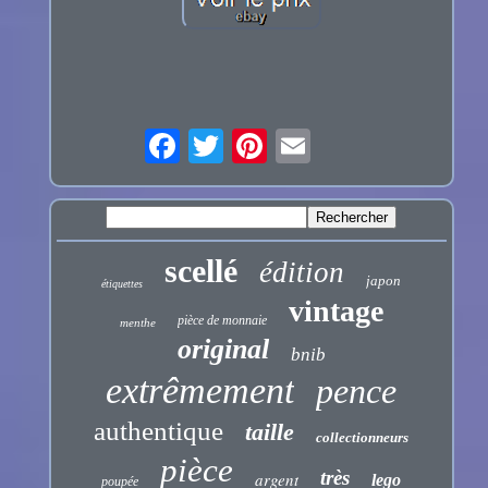
scellé
édition
japon
étiquettes
vintage
pièce de monnaie
menthe
original
bnib
extrêmement
pence
authentique
taille
collectionneurs
pièce
très
argent
lego
poupée