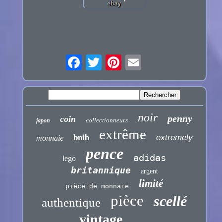
noir
penny
coin
collectionneurs
japon
extrême
bnib
extremely
monnaie
pence
adidas
lego
britannique
argent
limité
pièce de monnaie
pièce
scellé
authentique
vintage