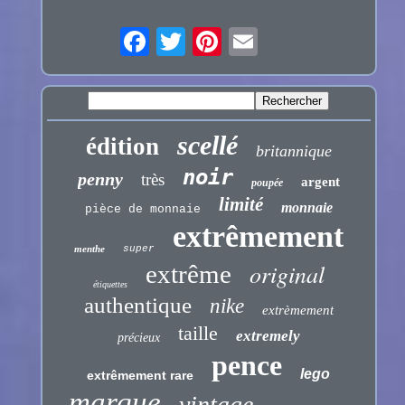
scellé
édition
britannique
noir
penny
très
argent
poupée
limité
monnaie
pièce de monnaie
extrêmement
menthe
super
original
extrême
étiquettes
authentique
nike
extrèmement
taille
extremely
précieux
pence
lego
extrêmement rare
marque
vintage