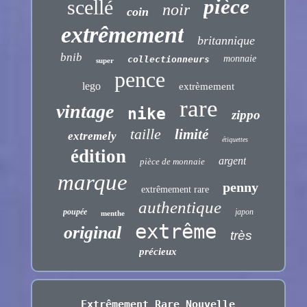
pièce
scellé
noir
coin
extrêmement
britannique
bnib
monnaie
collectionneurs
super
pence
lego
extrèmement
rare
vintage
nike
zippo
taille
limité
extremely
étiquettes
édition
argent
pièce de monnaie
marque
penny
extrêmement rare
authentique
poupée
japon
menthe
extrême
original
très
précieux
Extrêmement Rare Nouvelle