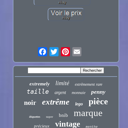
limité
extremely
extrêmement rare
taille
penny
argent
monnaie
pièce
extrême
noir
lego
marque
bnib
super
étiquettes
vintage
précieux
menthe