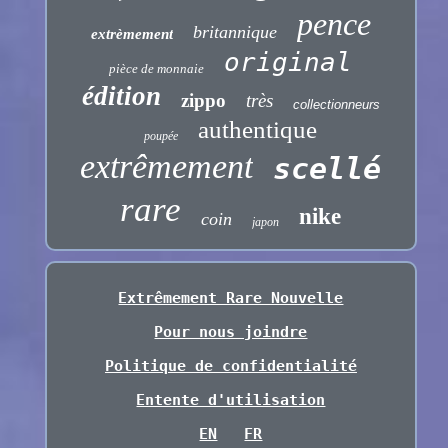
pence
britannique
extrèmement
original
pièce de monnaie
édition
zippo
très
collectionneurs
authentique
poupée
extrêmement
scellé
rare
nike
coin
japon
Extrêmement Rare Nouvelle
Pour nous joindre
Politique de confidentialité
Entente d'utilisation
EN
FR