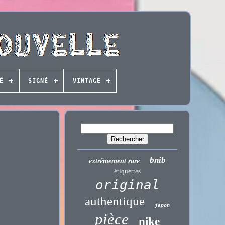
É
SIGNÉ
VINTAGE
bnib
extrêmement rare
étiquettes
original
authentique
japon
pièce
nike