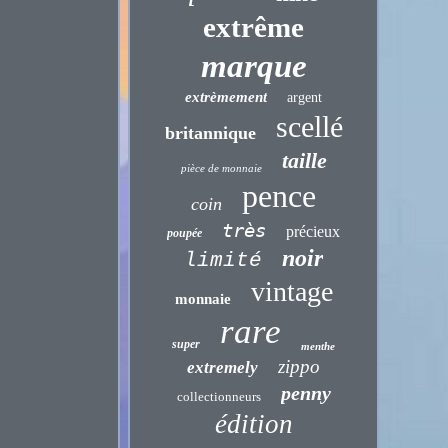
extrême
marque
extrèmement
argent
scellé
britannique
taille
pièce de monnaie
pence
coin
très
précieux
poupée
noir
limité
vintage
monnaie
rare
super
menthe
zippo
extremely
penny
collectionneurs
édition