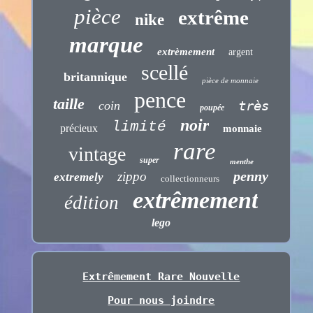
pièce
extrême
nike
marque
extrèmement
argent
scellé
britannique
pièce de monnaie
pence
taille
très
coin
poupée
noir
limité
précieux
monnaie
rare
vintage
super
menthe
penny
zippo
extremely
collectionneurs
extrêmement
édition
lego
Extrêmement Rare Nouvelle
Pour nous joindre