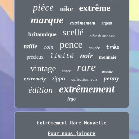
pièce
extrême
nike
marque
extrèmement
argent
scellé
britannique
pièce de monnaie
pence
taille
très
coin
poupée
noir
limité
précieux
monnaie
rare
vintage
super
menthe
penny
zippo
extremely
collectionneurs
extrêmement
édition
lego
Extrêmement Rare Nouvelle
Pour nous joindre