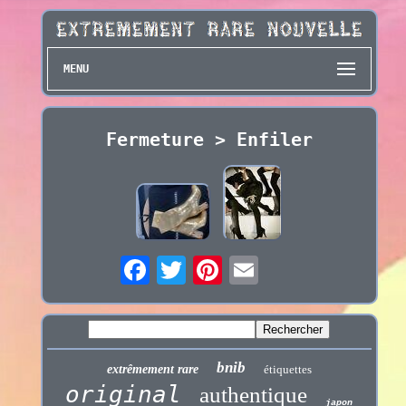
MENU
Fermeture > Enfiler
bnib
extrêmement rare
étiquettes
original
authentique
japon