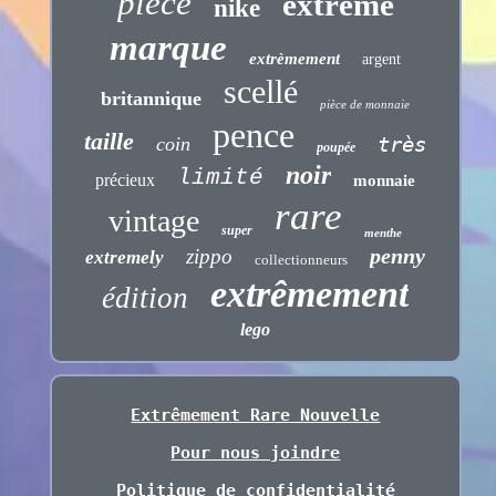
pièce
extrême
nike
marque
extrèmement
argent
scellé
britannique
pièce de monnaie
pence
taille
très
coin
poupée
noir
limité
précieux
monnaie
rare
vintage
super
menthe
penny
zippo
extremely
collectionneurs
extrêmement
édition
lego
Extrêmement Rare Nouvelle
Pour nous joindre
Politique de confidentialité