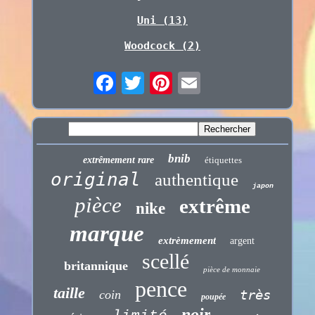
Uni (13)
Woodcock (2)
bnib
extrêmement rare
étiquettes
original
authentique
japon
pièce
extrême
nike
marque
extrèmement
argent
scellé
britannique
pièce de monnaie
pence
taille
très
coin
poupée
noir