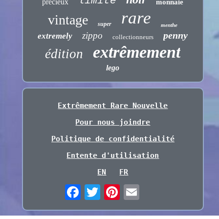
limité
précieux
monnaie
rare
vintage
super
menthe
penny
zippo
extremely
collectionneurs
extrêmement
édition
lego
Extrêmement Rare Nouvelle
Pour nous joindre
Politique de confidentialité
Entente d'utilisation
EN
FR