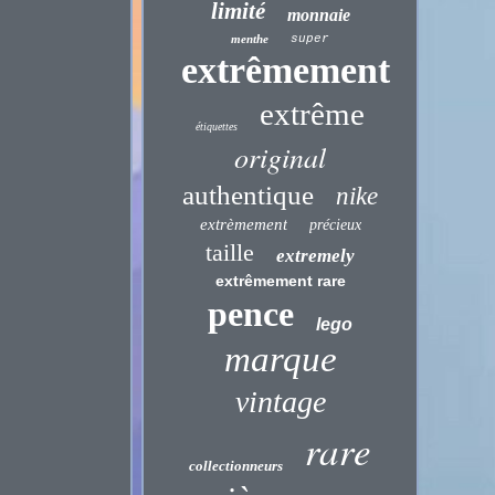
limité
monnaie
menthe
super
extrêmement
extrême
étiquettes
original
authentique
nike
extrèmement
précieux
taille
extremely
extrêmement rare
pence
lego
marque
vintage
rare
collectionneurs