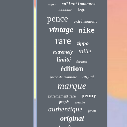
collectionneurs
super
lego
monnaie
pence
extrèmement
vintage
nike
rare
zippo
taille
extremely
limité
étiquettes
édition
argent
pièce de monnaie
marque
penny
extrêmement rare
poupée
menthe
authentique
japon
original