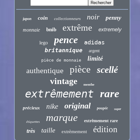
noir
penny
coin
collectionneurs
japon
extrême
bnib
extremely
monnaie
pence
adidas
lego
britannique
argent
limité
pièce de monnaie
pièce
scellé
authentique
vintage
menthe
extrêmement
rare
original
nike
précieux
poupée
super
marque
extrêmement rare
étiquettes
édition
taille
très
extrèmement