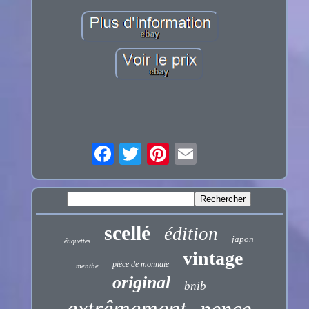
scellé
édition
japon
étiquettes
vintage
pièce de monnaie
menthe
original
bnib
extrêmement
pence