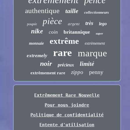
authentique
taille
collectionneurs
pièce
très
argent
lego
poupée
nike
coin
britannique
super
extrême
monnaie
extrèmement
rare
marque
extremely
noir
limité
précieux
penny
zippo
extrêmement rare
Extrêmement Rare Nouvelle
Pour nous joindre
Politique de confidentialité
Entente d'utilisation