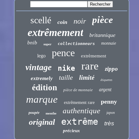
pièce
scellé
noir
coin
extrêmement
britannique
bnib
monnaie
collectionneurs
super
pence
lego
extrèmement
rare
vintage
nike
zippo
taille
limité
extremely
étiquettes
édition
argent
pièce de monnaie
marque
penny
extrêmement rare
authentique
poupée
japon
menthe
extrême
original
très
précieux