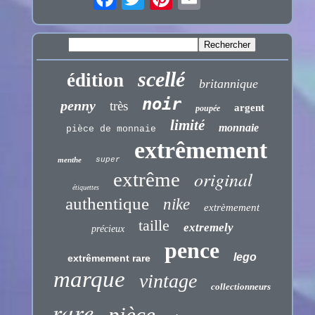
scellé
édition
britannique
noir
penny
très
argent
poupée
limité
monnaie
pièce de monnaie
extrêmement
menthe
super
original
extrême
étiquettes
authentique
nike
extrèmement
taille
extremely
précieux
pence
lego
extrêmement rare
marque
vintage
collectionneurs
rare
pièce