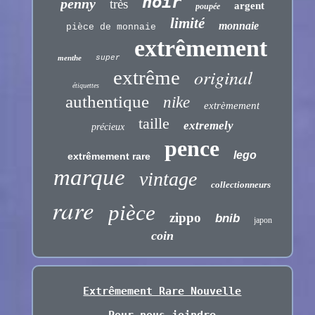
noir
penny
très
argent
poupée
limité
monnaie
pièce de monnaie
extrêmement
menthe
super
original
extrême
étiquettes
authentique
nike
extrèmement
taille
extremely
précieux
pence
lego
extrêmement rare
marque
vintage
collectionneurs
rare
pièce
zippo
bnib
japon
coin
Extrêmement Rare Nouvelle