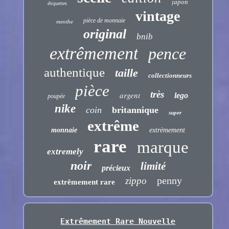
japon
étiquettes
vintage
pièce de monnaie
menthe
original
bnib
extrêmement
pence
authentique
taille
collectionneurs
pièce
très
argent
lego
poupée
nike
coin
britannique
super
extrême
monnaie
extrèmement
rare
marque
extremely
noir
limité
précieux
penny
zippo
extrêmement rare
Extrêmement Rare Nouvelle