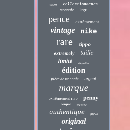
collectionneurs
super
lego
monnaie
pence
extrèmement
vintage
nike
rare
zippo
taille
extremely
limité
étiquettes
édition
argent
pièce de monnaie
marque
penny
extrêmement rare
poupée
menthe
authentique
japon
original