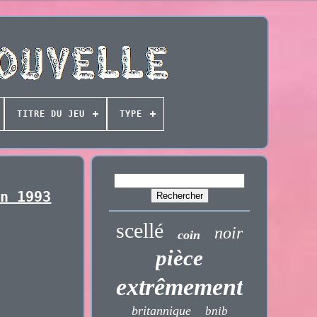
TITRE DU JEU
TYPE
on 1993
scellé
noir
coin
pièce
extrêmement
britannique
bnib