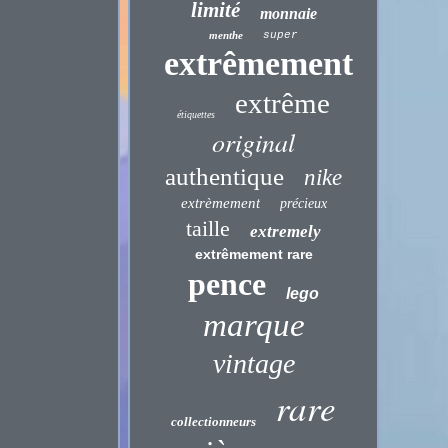
limité
monnaie
menthe
super
extrêmement
extrême
étiquettes
original
authentique
nike
extrèmement
précieux
taille
extremely
extrêmement rare
pence
lego
marque
vintage
rare
collectionneurs