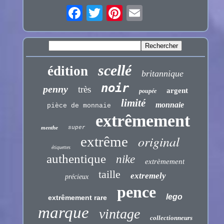
scellé
édition
britannique
noir
penny
très
argent
poupée
limité
monnaie
pièce de monnaie
extrêmement
menthe
super
original
extrême
étiquettes
authentique
nike
extrèmement
taille
extremely
précieux
pence
lego
extrêmement rare
marque
vintage
collectionneurs