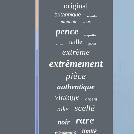
original
britannique
menthe
monnaie
lego
pence
étiquettes
taille
japon
super
extrême
extrêmement
pièce
authentique
vintage
argent
scellé
nike
rare
noir
limité
extrèmement