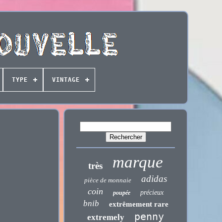
TYPE
VINTAGE
marque
très
adidas
pièce de monnaie
coin
précieux
poupée
bnib
extrêmement rare
penny
extremely