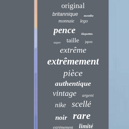
original
britannique
menthe
monnaie
lego
pence
étiquettes
taille
japon
super
extrême
extrêmement
pièce
authentique
vintage
argent
scellé
nike
rare
noir
limité
extrèmement