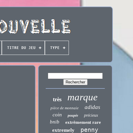
TITRE DU JEU
TYPE
marque
très
adidas
pièce de monnaie
coin
précieux
poupée
bnib
extrêmement rare
penny
extremely