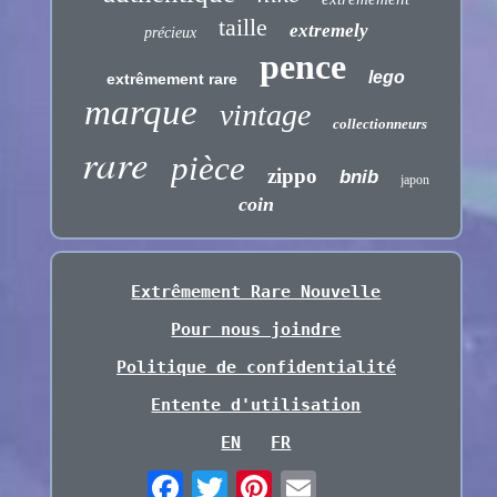
taille
extremely
précieux
pence
lego
extrêmement rare
marque
vintage
collectionneurs
rare
pièce
zippo
bnib
japon
coin
Extrêmement Rare Nouvelle
Pour nous joindre
Politique de confidentialité
Entente d'utilisation
EN
FR