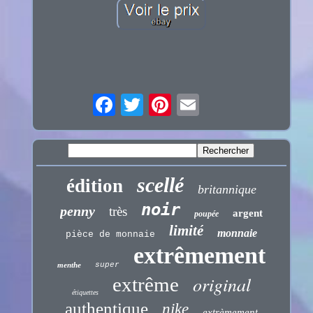
scellé
édition
britannique
noir
penny
très
argent
poupée
limité
monnaie
pièce de monnaie
extrêmement
menthe
super
original
extrême
étiquettes
authentique
nike
extrèmement