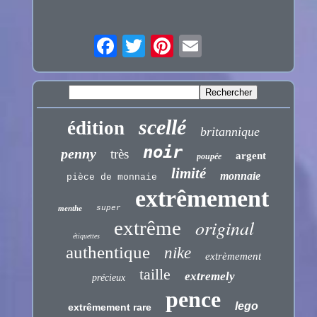
scellé
édition
britannique
noir
penny
très
argent
poupée
limité
monnaie
pièce de monnaie
extrêmement
menthe
super
original
extrême
étiquettes
authentique
nike
extrèmement
taille
extremely
précieux
pence
lego
extrêmement rare