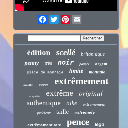
scellé
édition
britannique
noir
penny
très
argent
poupée
limité
monnaie
pièce de monnaie
extrêmement
menthe
super
original
extrême
étiquettes
authentique
nike
extrèmement
taille
extremely
précieux
pence
lego
extrêmement rare