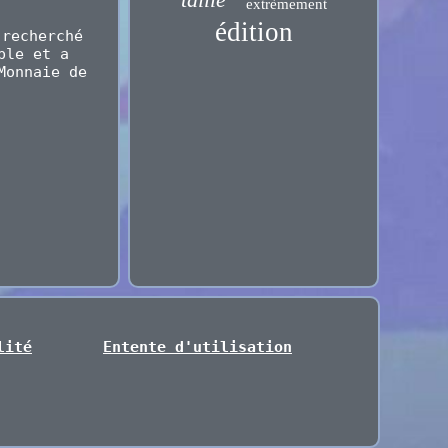
extrèmement
édition
 recherché
ple et a
Monnaie de
lité
Entente d'utilisation