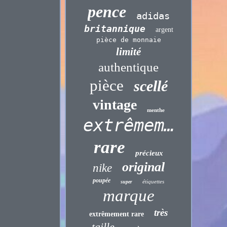
pence
adidas
britannique
argent
pièce de monnaie
limité
authentique
pièce
scellé
vintage
menthe
extrêmement
rare
précieux
original
nike
poupée
étiquettes
super
marque
très
extrêmement rare
taille