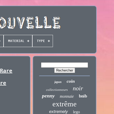
MATERIAL
TYPE
 Rare
coin
are
japon
noir
collectionneurs
penny
bnib
monnaie
extrême
extremely
lego