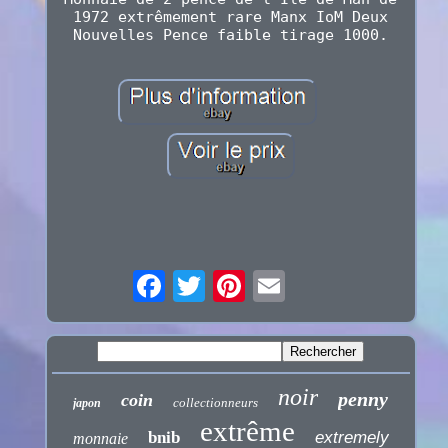
1972 extrêmement rare Manx IoM Deux
Nouvelles Pence faible tirage 1000.
noir
penny
coin
collectionneurs
japon
extrême
bnib
extremely
monnaie