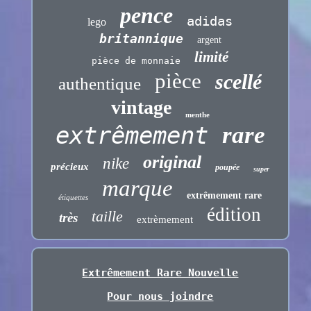
pence
adidas
lego
britannique
argent
limité
pièce de monnaie
pièce
scellé
authentique
vintage
menthe
extrêmement
rare
original
nike
précieux
poupée
super
marque
extrêmement rare
étiquettes
édition
taille
très
extrèmement
Extrêmement Rare Nouvelle
Pour nous joindre