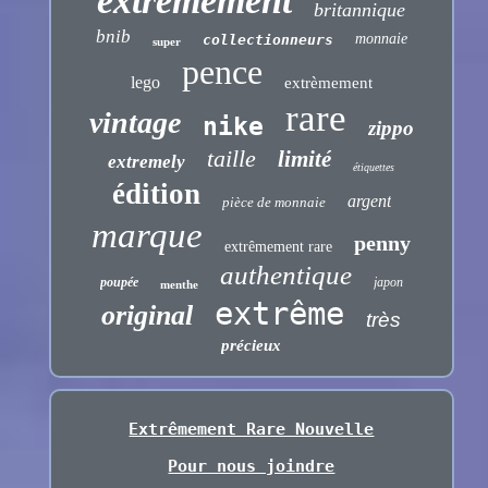
extrêmement
britannique
bnib
monnaie
collectionneurs
super
pence
lego
extrèmement
rare
vintage
nike
zippo
taille
limité
extremely
étiquettes
édition
argent
pièce de monnaie
marque
penny
extrêmement rare
authentique
poupée
japon
menthe
extrême
original
très
précieux
Extrêmement Rare Nouvelle
Pour nous joindre