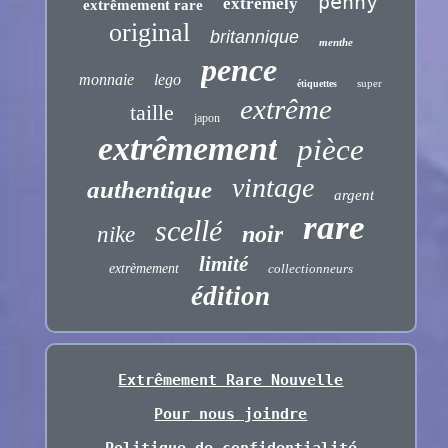
penny
extremely
extrêmement rare
original
britannique
menthe
pence
monnaie
lego
super
étiquettes
extrême
taille
japon
extrêmement
pièce
vintage
authentique
argent
rare
scellé
noir
nike
limité
extrèmement
collectionneurs
édition
Extrêmement Rare Nouvelle
Pour nous joindre
Politique de confidentialité