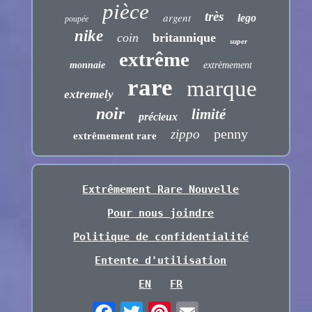
pièce
très
argent
lego
poupée
nike
coin
britannique
super
extrême
monnaie
extrèmement
rare
marque
extremely
noir
limité
précieux
penny
zippo
extrêmement rare
Extrêmement Rare Nouvelle
Pour nous joindre
Politique de confidentialité
Entente d'utilisation
EN
FR