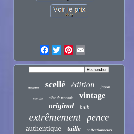
scellé
édition
japon
étiquettes
vintage
pièce de monnaie
menthe
original
bnib
extrêmement
pence
authentique
taille
collectionneurs