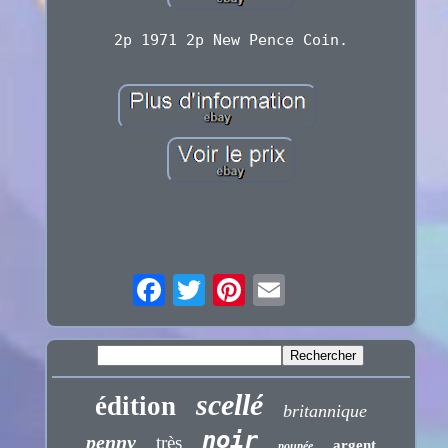
2p 1971 2p New Pence Coin.
scellé
édition
britannique
noir
penny
très
argent
poupée