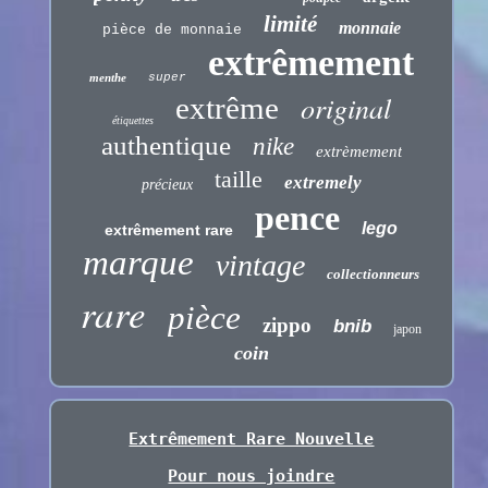
limité
monnaie
pièce de monnaie
extrêmement
menthe
super
original
extrême
étiquettes
authentique
nike
extrèmement
taille
extremely
précieux
pence
lego
extrêmement rare
marque
vintage
collectionneurs
rare
pièce
zippo
bnib
japon
coin
Extrêmement Rare Nouvelle
Pour nous joindre