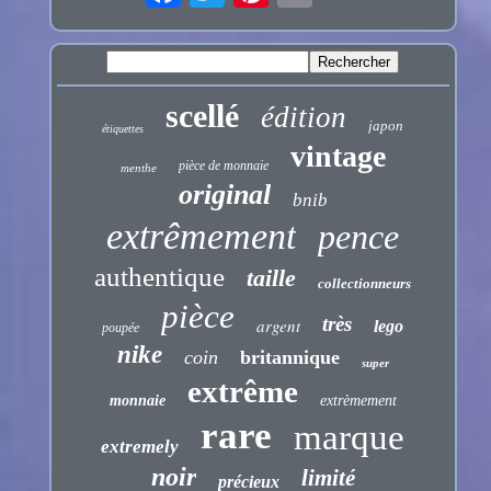
scellé
édition
japon
étiquettes
vintage
pièce de monnaie
menthe
original
bnib
extrêmement
pence
authentique
taille
collectionneurs
pièce
très
argent
lego
poupée
nike
coin
britannique
super
extrême
monnaie
extrèmement
rare
marque
extremely
noir
limité
précieux