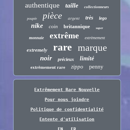
authentique
taille
collectionneurs
pièce
très
argent
lego
poupée
nike
coin
britannique
super
extrême
monnaie
extrèmement
rare
marque
extremely
noir
limité
précieux
penny
zippo
extrêmement rare
Extrêmement Rare Nouvelle
Pour nous joindre
Politique de confidentialité
Entente d'utilisation
EN
FR