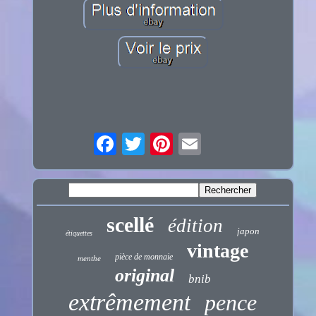
scellé
édition
japon
étiquettes
vintage
pièce de monnaie
menthe
original
bnib
extrêmement
pence