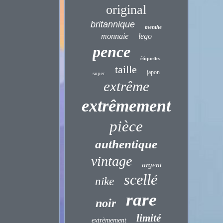
original
britannique
menthe
monnaie
lego
pence
étiquettes
taille
japon
super
extrême
extrêmement
pièce
authentique
vintage
argent
scellé
nike
rare
noir
limité
extrèmement