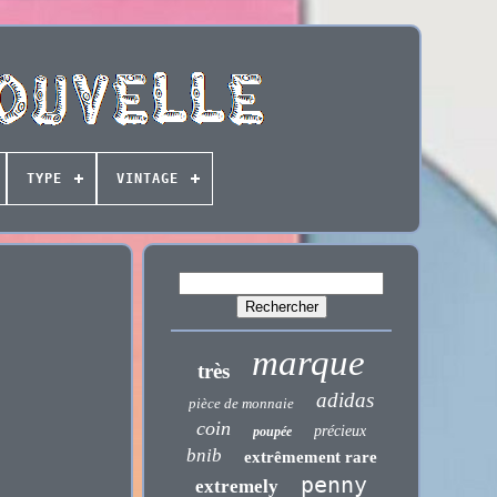
TYPE
VINTAGE
marque
très
adidas
pièce de monnaie
coin
précieux
poupée
bnib
extrêmement rare
penny
extremely